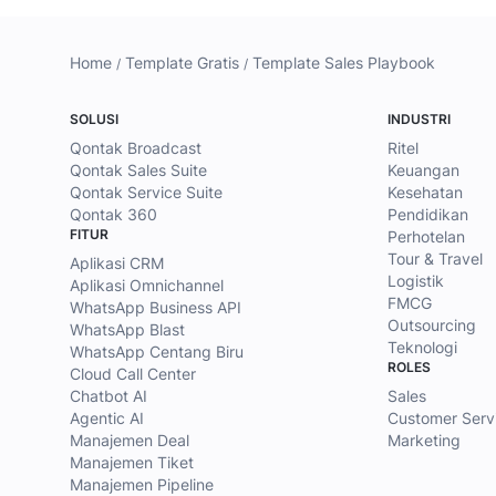
Home
Template Gratis
Template Sales Playbook
SOLUSI
INDUSTRI
Qontak Broadcast
Ritel
Qontak Sales Suite
Keuangan
Qontak Service Suite
Kesehatan
Qontak 360
Pendidikan
FITUR
Perhotelan
Tour & Travel
Aplikasi CRM
Logistik
Aplikasi Omnichannel
FMCG
WhatsApp Business API
Outsourcing
WhatsApp Blast
Teknologi
WhatsApp Centang Biru
ROLES
Cloud Call Center
Chatbot AI
Sales
Agentic AI
Customer Serv
Manajemen Deal
Marketing
Manajemen Tiket
Manajemen Pipeline