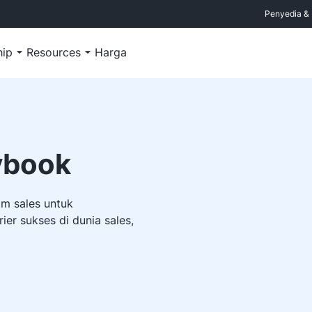
Penyedia & M
hip
Resources
Harga
ybook
im sales untuk
r sukses di dunia sales,