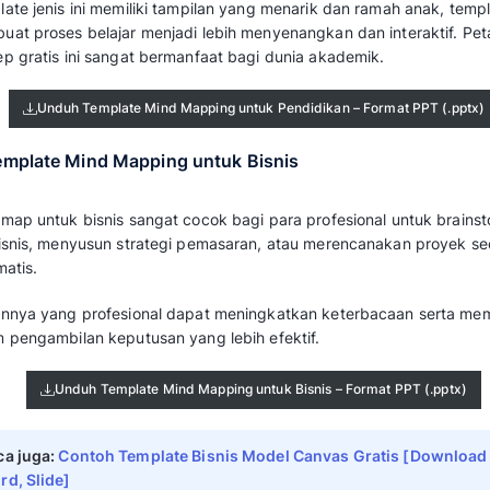
Template
mind mapping
sederhana memiliki d
pemula atau tugas sehari-hari yang tidak me
Desain yang bersih dan tidak terlalu kompl
langsung fokus pada isi tanpa terganggu oleh
Unduh Template Mind Mapping Seder
2. Template Mind Mapping untuk Pend
Mind mapping
untuk pendidikan dirancang k
guru dalam mencatat pelajaran, merencanaka
kelas.