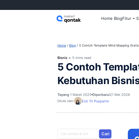
Home
Home
Blog
5 Contoh Template Mi
Bisnis
5 mins read
5 Contoh T
Kebutuhan 
Tayang
1 Maret 2025
Diperbarui
Esti Tri Pusparini
Ditulis oleh: