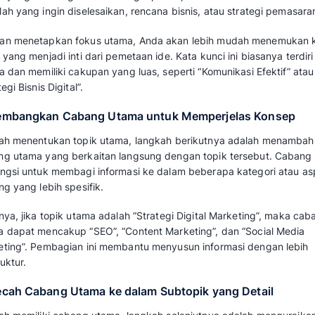
Alat brainstorming online ini memungkinkan ke
Ideal untuk tim kerja atau diskusi kelompo
informasi secara langsung dan interaktif.
Contoh template
mind mapping
ini cocok unt
strategi, atau proyek bersama.
Unduh Template Mind Mapping Kolabo
Baca juga: 
Contoh Template Gantt Chart Gr
Anda
Bagaimana Cara Membu