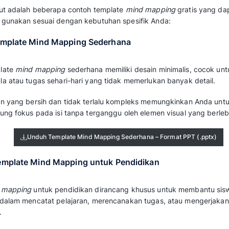
,
Chuck Frey
).
Mekari Qontak
menyediakan berbagai contoh
yang dapat diunduh dan disesuaikan sesuai 
Temukan dan unduh template yang Anda butuh
Daftar Contoh Templat
Gratis
Berikut adalah beberapa contoh template
mi
Anda gunakan sesuai dengan kebutuhan spesi
1. Template Mind Mapping Sederhana