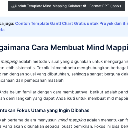
Baca juga: 
Contoh Template Bisnis Model 
Word, Slide]
4. Template Mind Mapping Kreatif
Sesuai namanya, mind map kreatif memiliki d
menarik, ideal untuk proyek kreatif atau pe
visual yang dinamis, pengguna dapat lebih l
konsep yang mereka miliki.
Unduh Template Mind Mapping Krea
5. Template Mind Mapping Kolaboratif