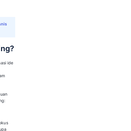
Canvas Gratis [Download PDF, 
esain yang lebih berwarna dan
nggunaan personal. Dengan elemen
eluasa mengekspresikan ide dan
tif – Format PPT (.pptx)