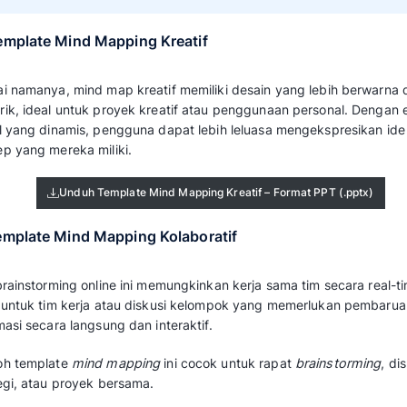
Template jenis ini memiliki tampilan yang men
membuat proses belajar menjadi lebih menyen
konsep gratis ini sangat bermanfaat bagi dun
Unduh Template Mind Mapping untuk Pen
3. Template Mind Mapping untuk Bisni
Mind map untuk bisnis sangat cocok bagi par
ide bisnis, menyusun strategi pemasaran, a
sistematis.
Desainnya yang profesional dapat meningka
dalam pengambilan keputusan yang lebih efek
Unduh Template Mind Mapping untuk B