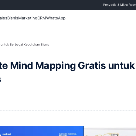
 Blog
Fitur
Sales
Bisnis
Marketing
CRM
WhatsApp
nd Mapping Gratis untuk Berbagai Kebutuhan Bisnis
emplate Mind Mapping G
Bisnis
21 Mei 2026