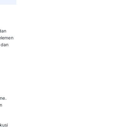
arik dan ramah anak, template ini
angkan dan interaktif. Peta
ia akademik.
didikan – Format PPT (.pptx)
s
a profesional untuk brainstorming
tau merencanakan proyek secara
tkan keterbacaan serta membantu
tif.
isnis – Format PPT (.pptx)