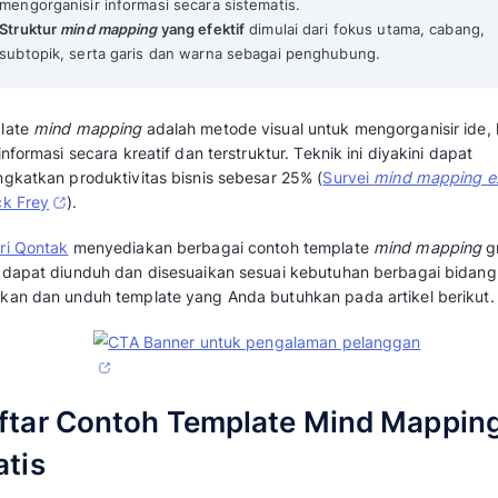
5 Contoh Template Mind Mapping Gratis unt
Mekari Qontak Highlights
Mind mapping
adalah
alat visual yang meni
kreativitas
secara efektif.
Produktivitas meningkat 25% dengan
mind
mengorganisir informasi secara sistematis
Struktur
mind mapping
yang efektif
dimulai
subtopik, serta garis dan warna sebagai 
Template
mind mapping
adalah metode visual
atau informasi secara kreatif dan terstruktur. 
meningkatkan produktivitas bisnis sebesar 2