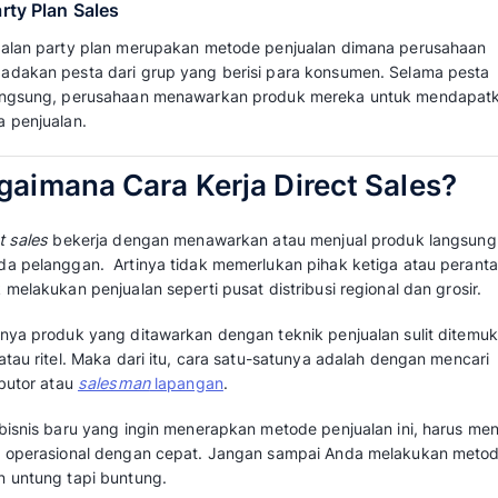
Jenis-jenis
direct selling
mencakup berbagai 
menjual produk atau jasa secara langsung kep
jenis
direct selling
:
1. Single-Level Marketing
Penjual langsung mendapatkan penghasilan d
konsumen tanpa melibatkan jaringan distributo
kesehatan secara langsung ke pelanggan.
2. Multi-Level Marketing (MLM)
Pemasaran berjenjang menekankan
teknik pe
(MLM)
. Jenis direct selling ini cukup dilak
penjualan sebanyak-banyaknya. Dengan demik
diterima pun semakin tinggi.