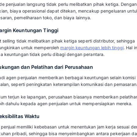
Bagi bisnis baru yang ingin menerapkan meto
biaya operasional dengan cepat. Jangan sam
bukan untung tapi buntung.
Teknik penjualan ini, banyak digunakan oleh
(B2B). Misalnya, perusahaan yang menjual ik
mengirim perwakilan mereka langsung ke to
layanan mereka.
Baca juga:
Semua Hal Tentang Selling yang
Apa Keuntungan Menjal
Selling?