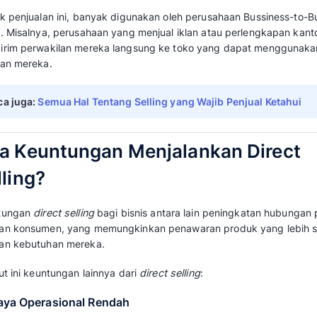
3. Party Plan Sales
Penjualan party plan merupakan metode pen
mengadakan pesta dari grup yang berisi par
berlangsung, perusahaan menawarkan produ
angka penjualan.
Bagaimana Cara Kerja Di
Direct sales
bekerja dengan menawarkan ata
kepada pelanggan. Artinya tidak memerlukan
untuk melakukan penjualan seperti pusat distri
Biasanya produk yang ditawarkan dengan tekn
toko atau ritel. Maka dari itu, cara satu-sat
distributor atau
salesman
lapangan
.