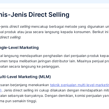
Metode penjualan ini mengutamakan hubunga
konsumen. Hal ini berbeda dengan metode tr
produk dijual melalui toko fisik dengan siste
datang langsung untuk membeli.
Meski demikian transaksi direct selling bisa t
atau platform online sebagai perantara. Seb
platform e-commerce atau marketplace yang me
Baca juga:
Pengertian Personal Selling: T
Kelebihannya
Jenis-Jenis Direct Selli