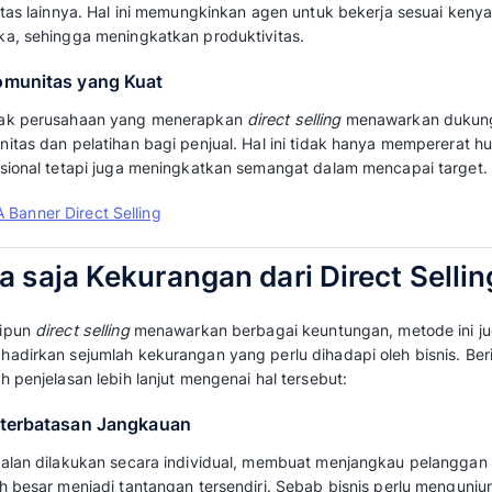
Keuntungan
direct selling
bagi bisnis antara 
dengan konsumen, yang memungkinkan penaw
dengan kebutuhan mereka.
Berikut ini keuntungan lainnya dari
direct sell
1. Biaya Operasional Rendah
Metode penjualan langsung tidak perlu melib
demikian, biaya operasional dapat ditekan,
pemasaran, pemeliharaan toko, dan biaya lai
2. Margin Keuntungan Tinggi
Direct selling tidak melibatkan pihak ketiga se
memungkinkan untuk memperoleh
margin keu
karena keuntungan tidak perlu dibagi dengan