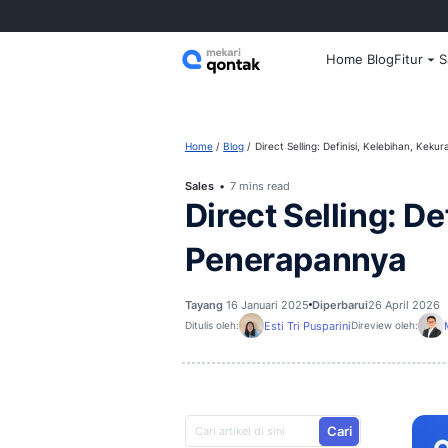
Home
Home
Blog
Direct Selling: Defin
Sales
7 mins read
Direct Sell
Penerapan
Tayang
16 Januari 2025
Diperbar
Esti Tri Pusparini
Ditulis oleh:
D