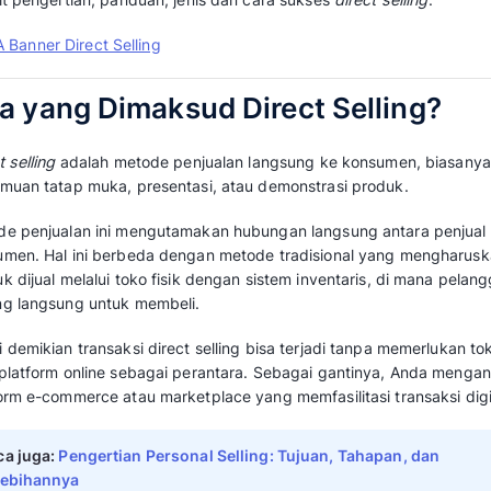
Direct Selling: Definisi, Kelebihan, Kekur
Metode
direct selling
semakin populer karena
yang lekat dengan hubungan personal dan ke
Metode penjualan ini melakukan pendekatan y
terhadap kebutuhan konsumen yang terus be
Melalui artikel ini,
Mekari Qontak
membantu And
terkait pengertian, panduan, jenis dan cara 
Apa yang Dimaksud Dire
Direct selling
adalah metode penjualan langsu
pertemuan tatap muka, presentasi, atau demo