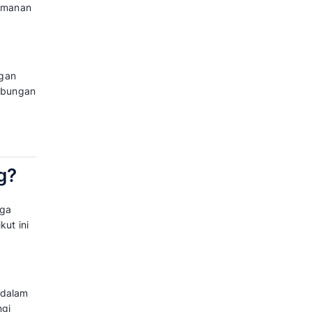
lain peningkatan hubungan pribadi
aran produk yang lebih sesuai
ing
:
atkan pihak ketiga. Dengan
 mencakup pengeluaran untuk
nnya.
perti distributor, sehingga
ntungan lebih tinggi
. Hal ini
 perantara.