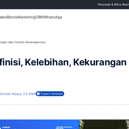
 Blog
Fitur
Sales
Bisnis
Marketing
CRM
WhatsApp
isi, Kelebihan, Kekurangan dan Contoh Penerapannya
ing: Definisi, Kelebiha
nya
ui
26 April 2026
Michael Wijaya, S.E MBA
ireview oleh: