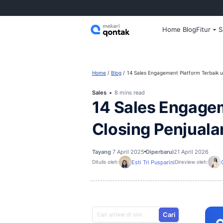
Home
Home
Blog
14 Sales Engagement 
Sales
8 mins read
14 Sales E
Closing Pe
Tayang
7 April 2025
Diperbarui
2
Esti Tri Pusparini
Ditulis oleh:
D