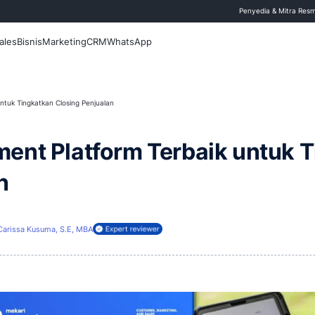
 Blog
Fitur
Sales
Bisnis
Marketing
CRM
WhatsApp
Platform Terbaik untuk Tingkatkan Closing Penjualan
ngagement Platform Ter
njualan
1 April 2026
Carissa Kusuma, S.E, MBA
ireview oleh: