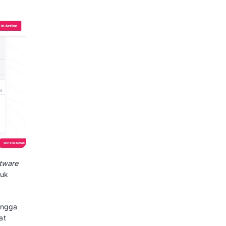
platform
yang menawarkan
at meningkatkan setiap
u keterlibatan pemasaran dan
mpaign antara lain: