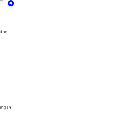
ibandingkan dengan platform
gantung pada skala penggunaan
memerlukan solusi CRM yang fokus
n integrasi lokal yang kuat.
Tools yang Wajib Dimiliki