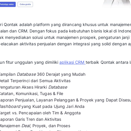
1. Mekari Qontak
Mekari Qontak adalah platform yang diranc