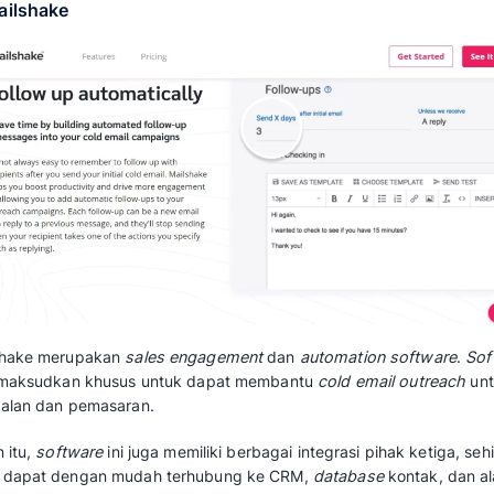
ActiveCampaign memiliki
sales engagement 
otomatisasi keterlibatan penjualan yang dap
pengalaman pelanggan. Anda dapat memanta
penjualan dalam satu platform terpadu.
Adapun fitur utama yang ditawarkan ActiveCa