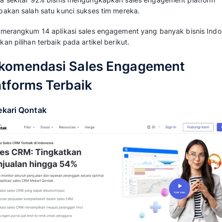
14 Sales Engagement Platform Terbaik untuk
Sales engagement platform
adalah alat bant
komunikasi multichannel (seperti email, What
otomatisasi untuk membantu tim penjualan 
konsisten dan efisien dengan prospek.
Mengutip dari laporan 2017 TOPO Sales Dev
bahwa sekitar 92% bisnis mengungkapkan sa
merupakan salah satu kunci sukses tim merek
Kami merangkum 14 aplikasi sales engagemen
Temukan pilihan terbaik pada artikel berikut.
Rekomendasi Sales En
Platforms Terbaik