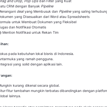
penjualan dan CRM. Dengan fokus pada kebutu
Qontak menyediakan solusi untuk manajemen 
dan pelacakan aktivitas penjualan dengan int
lain.
Adapun fitur unggulan yang dimiliki
aplikasi
Tampilan
Database
360 Derajat yang M
Detail Terperinci dari Semua Aktivitas
Pengaturan Akses Hirarki
Database
Catatan, Komunikasi, Tugas & File
Laporan Penjualan, Layanan Pelanggan &
Dashboard
yang Kuat pada Ujung Jari A
Target vs. Pencapaian oleh Tim & Anggo
Laporan Garis Tren dan Aktivitas
Manajemen
Deal
, Proyek, dan Proses