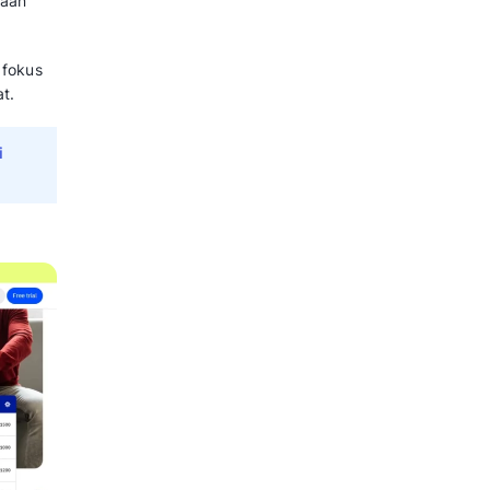
 Kuat
eline
yang saling terhubung
au Spreadsheets
eksibel
onesia.