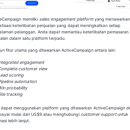
Fitur-fitur tambahan mungkin terbatas d
global lainnya.
Harga:
Harga tersedia atas permintaan, ter
dan fitur yang dibutuhkan.
Cocok untuk bisnis lokal di Indonesia yang 
pada manajemen prospek dan penjualan denga
Baca juga:
Rekomendasi Sales Enablement 
Bisnis
2. ActiveCampaign